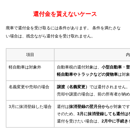
還付金を貰えないケース
廃車で還付金を受け取るには条件があります。 条件を満たさな
い場合は、残念ながら還付金を受け取れません。
項目
内
軽自動車は対象外
自動車税の還付対象は、
小型自動車・普
軽自動車やトラックなどの貨物車
は対象
名義変更や売却の場合
譲渡（名義変更）
では還付されません。
売却や譲渡の場合は、前の所有者が納め
3月に抹消登録した場合
還付は
抹消登録の翌月分から
が対象です
そのため、
3月に抹消登録しても還付は
還付を受けたい場合は、
2月中に手続き