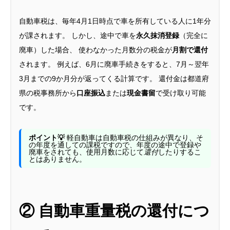
自動車税は、毎年4月1日時点で車を所有している人に1年分
が課されます。 しかし、途中で車を
永久抹消登録
（完全に
廃車）した場合、 使わなかった月数分の税金が
月割で還付
されます。 例えば、6月に廃車手続きをすると、7月～翌年
3月までの9か月分が返ってくる計算です。 還付金は都道府
県の税事務所から
口座振込
または
現金書留
で受け取り可能
です。
ポイント💡
軽自動車は自動車税の仕組みが異なり、
そ
の年度を通しての課税ですので、年度の途中で登録や
廃車をされても、使用月数に応じて
還付
したりするこ
とはありません。
② 自動車重量税の還付につ