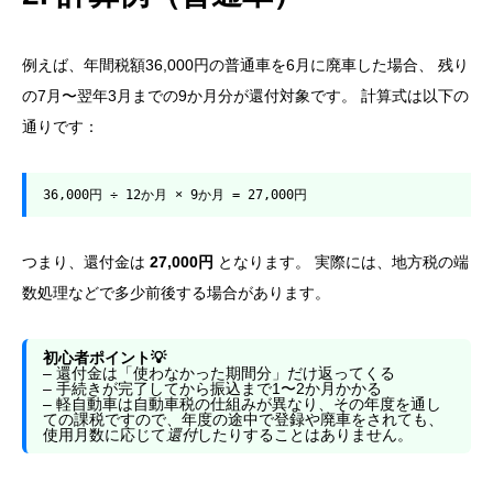
例えば、年間税額36,000円の普通車を6月に廃車した場合、 残り
の7月〜翌年3月までの9か月分が還付対象です。 計算式は以下の
通りです：
36,000円 ÷ 12か月 × 9か月 = 27,000円
つまり、還付金は
27,000円
となります。 実際には、地方税の端
数処理などで多少前後する場合があります。
初心者ポイント💡
– 還付金は「使わなかった期間分」だけ返ってくる
– 手続きが完了してから振込まで1〜2か月かかる
– 軽自動車は自動車税の仕組みが異なり、
その年度を通し
ての課税ですので、年度の途中で登録や廃車をされても、
使用月数に応じて
還付
したりすることはありません。