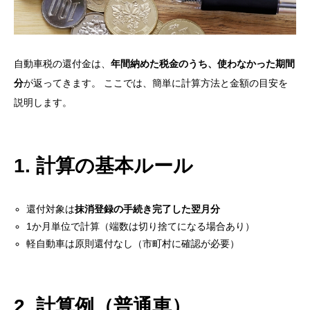
自動車税の還付金は、
年間納めた税金のうち、使わなかった期間
分
が返ってきます。 ここでは、簡単に計算方法と金額の目安を
説明します。
1. 計算の基本ルール
還付対象は
抹消登録の手続き完了した翌月分
1か月単位で計算（端数は切り捨てになる場合あり）
軽自動車は原則還付なし（市町村に確認が必要）
2. 計算例（普通車）