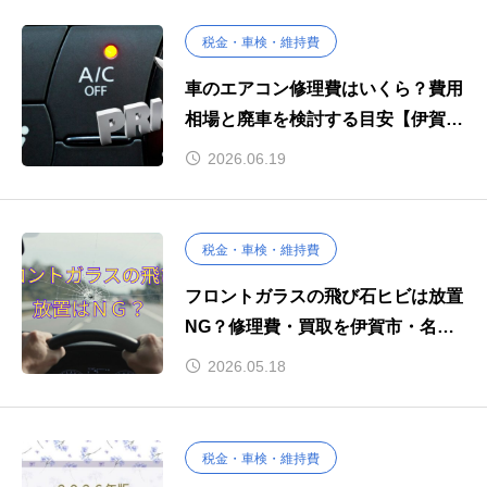
税金・車検・維持費
車のエアコン修理費はいくら？費用
相場と廃車を検討する目安【伊賀
市・名張市】
2026.06.19
税金・車検・維持費
フロントガラスの飛び石ヒビは放置
NG？修理費・買取を伊賀市・名張
市で解説
2026.05.18
税金・車検・維持費