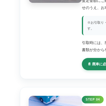
査定金額にご
せのうえ、お
※お引取り
す。
引取時には、
書類が分から
📄 廃車
STEP 04