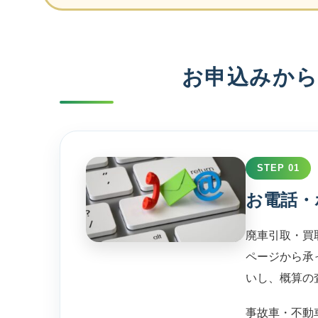
お申込みか
STEP 01
お電話・
廃車引取・買
ページから承
いし、概算の
事故車・不動