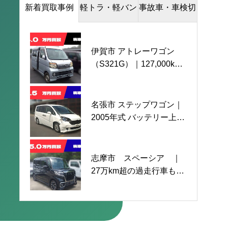
新着買取事例
軽トラ・軽バン
事故車・車検切
伊賀市 アトレーワゴン
名張市 ハイゼットトラッ
伊賀市 ワゴンR 事故車
（S321G）｜127,000km
ク｜2020年式 2,925km 極
走行不可｜2010年式
走行のお乗り換え車両を4
上車を80万円で高価買取
90,650km 買取させていた
万円で買取させていただ
させていただきました。
だきました
きました
名張市 ステップワゴン｜
伊勢市 ソリオバンディ
伊賀市 キャリートラッ
2005年式 バッテリー上が
ッド ハイブリッド ｜
ク｜23,000km
りの不動車手数料ゼロで
事故車
買取させていただきまし
た。
志摩市 スペーシア ｜
伊賀市 キャリィＴ｜Ｍ/
伊賀市 ソリオバンディッ
27万km超の過走行車もパ
Ｔ 4ＷＤ 64,300ｋｍ
ト｜2013年式 90,000ｋｍ
ーツ取りで150,000円買取
買取させていただきまし
事故車の廃車買取（還付
た。
金込）をさせていただき
ました