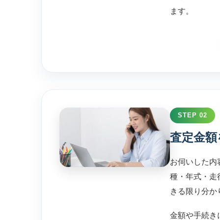
ます。
STEP 02
査定金額
お伺いした内
種・年式・走
きる限り分か
金額や手続き