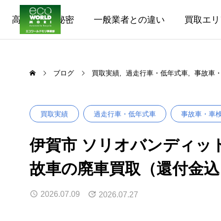
高価買取の秘密
一般業者との違い
買取エリ
ブログ
買取実績
過走行車・低年式車
事故車
買取実績
過走行車・低年式車
事故車・車
伊賀市 ソリオバンディット｜2
故車の廃車買取（還付金
2026.07.09
2026.07.27