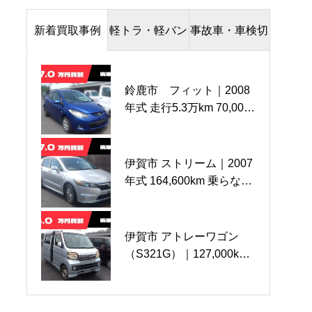
新着買取事例
軽トラ・軽バン
事故車・車検切
鈴鹿市 フィット｜2008
伊賀市 Ｓ３８ハイゼッ
名張市 ワゴンＲ｜事故
年式 走行5.3万km 70,000
ト 鍵・書類なし｜
車（前大破）
円で買取させていただき
26,000km
139,000km
ました
伊賀市 ストリーム｜2007
亀山市 キャリートラッ
鈴鹿市 86 事故車｜
年式 164,600km 乗らなく
ク4WD ｜20,500km 買
2012年（平成24年）式
なったお車をお持込で
取させていただきまし
63,200km 買取させて
70,000円買取させていた
た。
いただきました
だきました
伊賀市 アトレーワゴン
名張市 ハイゼットトラッ
伊賀市 ワゴンR 事故車
（S321G）｜127,000km
ク｜2020年式 2,925km 極
走行不可｜2010年式
走行のお乗り換え車両を4
上車を80万円で高価買取
90,650km 買取させていた
万円で買取させていただ
させていただきました。
だきました
きました