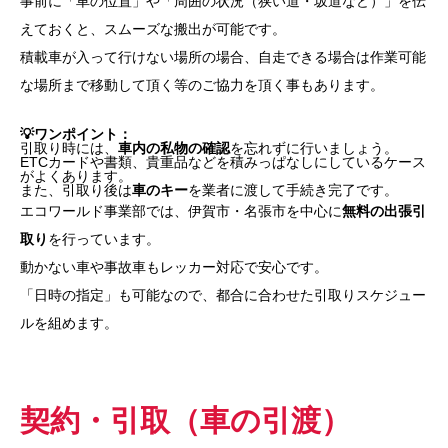
事前に「車の位置」や「周囲の状況（狭い道・坂道など）」を伝
えておくと、スムーズな搬出が可能です。
積載車が入って行けない場所の場合、自走できる場合は作業可能
な場所まで移動して頂く等のご協力を頂く事もあります。
💡ワンポイント：
引取り時には、
車内の私物の確認
を忘れずに行いましょう。
ETCカードや書類、貴重品などを積みっぱなしにしているケース
がよくあります。
また、引取り後は
車のキー
を業者に渡して手続き完了です。
エコワールド事業部では、伊賀市・名張市を中心に
無料の出張引
取り
を行っています。
動かない車や事故車もレッカー対応で安心です。
「日時の指定」も可能なので、都合に合わせた引取りスケジュー
ルを組めます。
契約・引取（車の引渡）