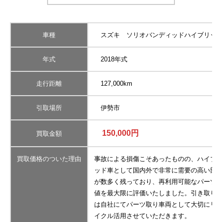
車種
スズキ ソリオバンディッドハイブリッ
年式
2018年式
走行距離
127,000km
引取場所
伊勢市
150,000円
買取金額
買取価格のついた理由
事故による損傷こそあったものの、ハイブ
ッド車として国内外で非常に需要の高い部
が数多く残っており、再利用可能なパーツ
値を最大限に評価いたしました。引き取り
は自社にてパーツ取り車両として大切にリ
イクル活用させていただきます。