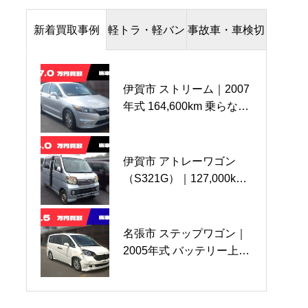
新着買取事例
軽トラ・軽バン
事故車・車検切
伊賀市 ストリーム｜2007
名張市 ハイゼットトラッ
名張市 ワゴンＲ｜事故
年式 164,600km 乗らなく
ク｜2020年式 2,925km 極
車（前大破）
なったお車をお持込で
上車を80万円で高価買取
139,000km
70,000円買取させていた
させていただきました。
だきました
伊賀市 アトレーワゴン
伊賀市 Ｓ３８ハイゼッ
伊勢市 ソリオバンディ
（S321G）｜127,000km
ト 鍵・書類なし｜
ッド ハイブリッド ｜
走行のお乗り換え車両を4
26,000km
事故車
万円で買取させていただ
きました
名張市 ステップワゴン｜
伊賀市 ソリオバンディッ
伊賀市 キャリートラッ
2005年式 バッテリー上が
ト｜2013年式 90,000ｋｍ
ク｜23,000km
りの不動車手数料ゼロで
事故車の廃車買取（還付
買取させていただきまし
金込）をさせていただき
た。
ました