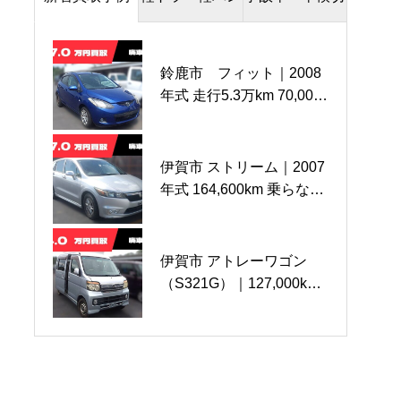
鈴鹿市 フィット｜2008
亀山市 キャリートラッ
名張市 ワゴンＲ｜事故
年式 走行5.3万km 70,000
ク4WD ｜20,500km 買
車（前大破）
円で買取させていただき
取させていただきまし
139,000km
ました
た。
伊賀市 ストリーム｜2007
伊賀市 Ｓ３８ハイゼッ
鈴鹿市 86 事故車｜
年式 164,600km 乗らなく
ト 鍵・書類なし｜
2012年（平成24年）式
なったお車をお持込で
26,000km
63,200km 買取させて
70,000円買取させていた
いただきました
だきました
伊賀市 アトレーワゴン
四日市市 アクティ｜
伊賀市 ソリオバンディッ
（S321G）｜127,000km
125,000ｋｍ 還付金込で
ト｜2013年式 90,000ｋｍ
走行のお乗り換え車両を4
買取
事故車の廃車買取（還付
万円で買取させていただ
金込）をさせていただき
きました
ました