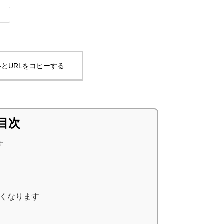
とURLをコピーする
目次
す
くなります