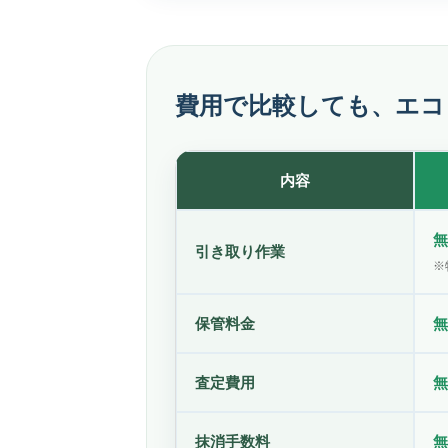
費用で比較しても、エコ
内容
無
引き取り作業
※
保管料金
無
査定費用
無
抹消手数料
無