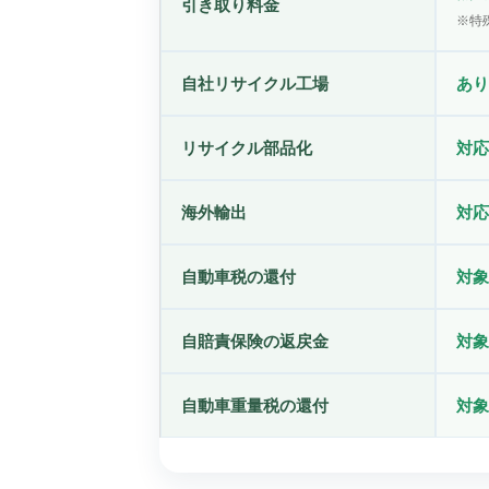
引き取り料金
※特
自社リサイクル工場
あり
リサイクル部品化
対応
海外輸出
対応
自動車税の還付
対象
自賠責保険の返戻金
対象
自動車重量税の還付
対象