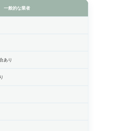
一般的な業者
合あり
り