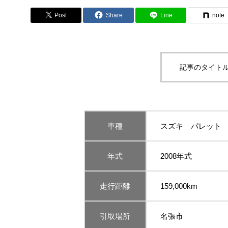
Post
Share
Line
note
記事のタイトル
車種
スズキ パレット
年式
2008年式
走行距離
159,000km
引取場所
名張市