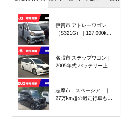
伊賀市 アトレーワゴン
亀山市 キャリートラッ
鈴鹿市 86 事故車｜
（S321G）｜127,000km
ク4WD ｜20,500km 買
2012年（平成24年）式
走行のお乗り換え車両を4
取させていただきまし
63,200km 買取させて
万円で買取させていただ
た。
いただきました
きました
名張市 ステップワゴン｜
伊賀市 キャリィＴ｜Ｍ/
伊賀市 ソリオバンディッ
2005年式 バッテリー上が
Ｔ 4ＷＤ 64,300ｋｍ
ト｜2013年式 90,000ｋｍ
りの不動車手数料ゼロで
買取させていただきまし
事故車の廃車買取（還付
買取させていただきまし
た。
金込）をさせていただき
た。
ました
志摩市 スペーシア ｜
名張市 ハイゼットトラッ
伊賀市 ワゴンR 事故車
27万km超の過走行車もパ
ク｜2020年式 2,925km 極
走行不可｜2010年式
ーツ取りで150,000円買取
上車を80万円で高価買取
90,650km 買取させていた
させていただきました。
だきました